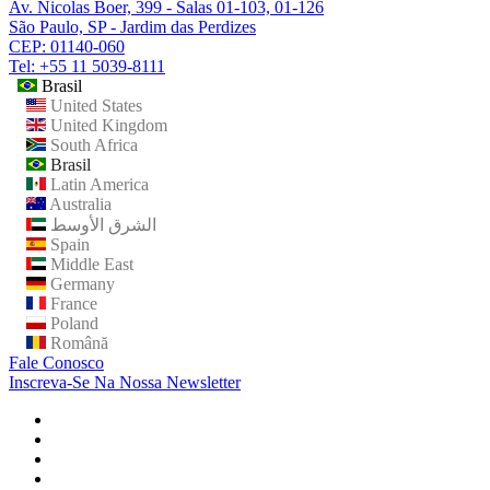
Av. Nicolas Boer, 399 - Salas 01-103, 01-126
São Paulo, SP - Jardim das Perdizes
CEP: 01140-060
Tel: +55 11 5039-8111
Brasil
United States
United Kingdom
South Africa
Brasil
Latin America
Australia
الشرق الأوسط
Spain
Middle East
Germany
France
Poland
Română
Fale Conosco
Inscreva-Se Na Nossa Newsletter