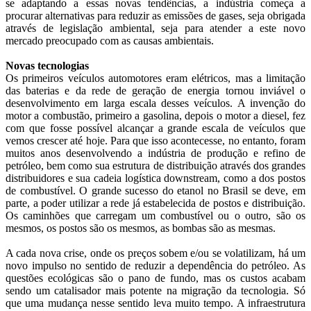
se adaptando a essas novas tendências, a indústria começa a
procurar alternativas para reduzir as emissões de gases, seja obrigada
através de legislação ambiental, seja para atender a este novo
mercado preocupado com as causas ambientais.
Novas tecnologias
Os primeiros veículos automotores eram elétricos, mas a limitação
das baterias e da rede de geração de energia tornou inviável o
desenvolvimento em larga escala desses veículos. A invenção do
motor a combustão, primeiro a gasolina, depois o motor a diesel, fez
com que fosse possível alcançar a grande escala de veículos que
vemos crescer até hoje. Para que isso acontecesse, no entanto, foram
muitos anos desenvolvendo a indústria de produção e refino de
petróleo, bem como sua estrutura de distribuição através dos grandes
distribuidores e sua cadeia logística downstream, como a dos postos
de combustível. O grande sucesso do etanol no Brasil se deve, em
parte, a poder utilizar a rede já estabelecida de postos e distribuição.
Os caminhões que carregam um combustível ou o outro, são os
mesmos, os postos são os mesmos, as bombas são as mesmas.
A cada nova crise, onde os preços sobem e/ou se volatilizam, há um
novo impulso no sentido de reduzir a dependência do petróleo. As
questões ecológicas são o pano de fundo, mas os custos acabam
sendo um catalisador mais potente na migração da tecnologia. Só
que uma mudança nesse sentido leva muito tempo. A infraestrutura