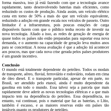
forma massiva, isso já está fazendo com que a tecnologia avance
rapidamente, tanto desenvolvendo baterias mais eficientes, como
reduzindo os custos de produção. Ainda assim, um veículo elétrico
custa em torno de 50% a mais do que um veículo equivalente,
reduzindo a adoção em grande escala nos veículos de passeio. Outro
limitador é a infraestrutura, pois poucas estações de carga
disponíveis fazem com que o público tenha receio de investir na
nova tecnologia. Aliado a isso, as redes de geração de energia de
quase todos os países não estão preparadas para suportar essa nova
demanda, e o aumento na capacidade de geração leva muitos anos
para se concretizar. A nossa avaliação é que a adoção irá acontecer
aos poucos, mas que cada nova crise gerada pelos países produtores
é um grande incentivo.
Conclusão
O mundo está totalmente dependente do petróleo. Todos os modais
de transporte, aéreo, fluvial, ferroviário e rodoviário, rodam em cima
de óleo diesel. E o transporte particular, apesar de em parte, no
Brasil, ser atendido pelo etanol, ainda é muito dependente da
gasolina em todo o mundo. Essa talvez seja a parcela que mais
rapidamente deve aderir as novas tecnologias elétricas e a que mais
impacto tem na dependência do petróleo. Essa dependência, no
entanto, vai continuar, pois o material que faz as baterias, o Lítio,
também é escasso, e as maiores reservas estão em países tão
instáveis quanto os produtores de petróleo.