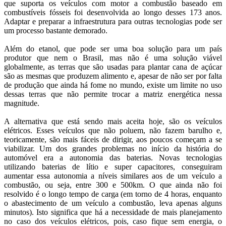
que suporta os veículos com motor a combustão baseado em
combustíveis fósseis foi desenvolvida ao longo desses 173 anos.
Adaptar e preparar a infraestrutura para outras tecnologias pode ser
um processo bastante demorado.
Além do etanol, que pode ser uma boa solução para um país
produtor que nem o Brasil, mas não é uma solução viável
globalmente, as terras que são usadas para plantar cana de açúcar
são as mesmas que produzem alimento e, apesar de não ser por falta
de produção que ainda há fome no mundo, existe um limite no uso
dessas terras que não permite trocar a matriz energética nessa
magnitude.
A alternativa que está sendo mais aceita hoje, são os veículos
elétricos. Esses veículos que não poluem, não fazem barulho e,
teoricamente, são mais fáceis de dirigir, aos poucos começam a se
viabilizar. Um dos grandes problemas no início da história do
automóvel era a autonomia das baterias. Novas tecnologias
utilizando baterias de lítio e super capacitores, conseguiram
aumentar essa autonomia a níveis similares aos de um veículo a
combustão, ou seja, entre 300 e 500km. O que ainda não foi
resolvido é o longo tempo de carga (em torno de 4 horas, enquanto
o abastecimento de um veículo a combustão, leva apenas alguns
minutos). Isto significa que há a necessidade de mais planejamento
no caso dos veículos elétricos, pois, caso fique sem energia, o