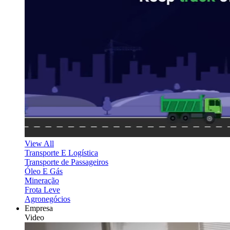
View All
Transporte E Logística
Transporte de Passageiros
Óleo E Gás
Mineração
Frota Leve
Agronegócios
Empresa
Video