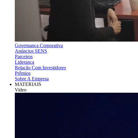
Governança Corporativa
Anúncios SENS
Parceiros
Liderança
Relação Com Investidores
Prêmios
Sobre A Empresa
MATERIAIS
Video