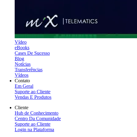
Vídeo
eBooks
Cases De Sucesso
Blog
Notícias
Transferências
Vídeos
Contato
Em Geral
Suporte ao Cliente
Vendas E Produtos
Cliente
Hub de Conhecimento
Centro Da Comunidade
Suporte ao Cliente
Login na Plataforma