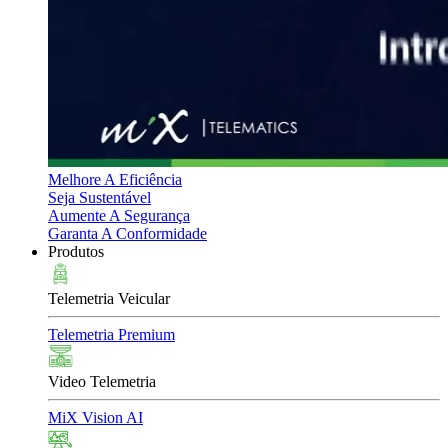
Melhore A Eficiência
Seja Sustentável
Aumente A Segurança
Garanta A Conformidade
Produtos
Telemetria Veicular
Telemetria Premium
Video Telemetria
MiX Vision AI