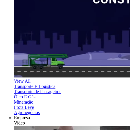
View All
Transporte E Logística
Transporte de Passageiros
Óleo E Gás
Mineração
Frota Leve
Agronegócios
Empresa
Video